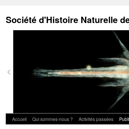
Société d'Histoire Naturelle d
Aller
au
contenu
Accueil
Qui sommes-nous ?
Activités passées
Publ