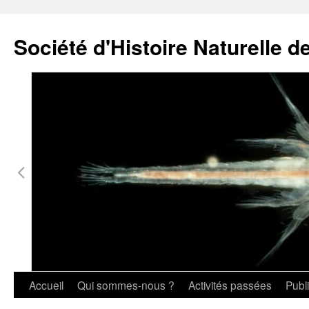
Société d'Histoire Naturelle d
Aller
au
contenu
Accueil
Qui sommes-nous ?
Activités passées
Publ